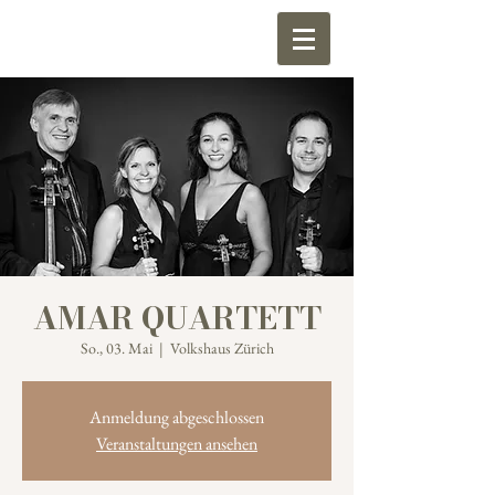
AMAR QUARTETT
So., 03. Mai
  |  
Volkshaus Zürich
Anmeldung abgeschlossen
Veranstaltungen ansehen