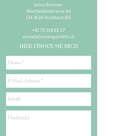
Anna Brunner
Wartbodenstrasse 6d
CH-3626 Hünibach/BE
+41 76 318 82 57
anna(at)amarquartett.ch
HIER FINDEN SIE MICH