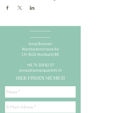
Anna Brunner
Wartbodenstrasse 6d
CH-3626 Hünibach/BE
+41 76 318 82 57
anna(at)amarquartett.ch
HIER FINDEN SIE MICH