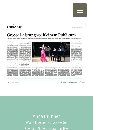
Anna Brunner
Wartbodenstrasse 6d
CH-3626 Hünibach/BE